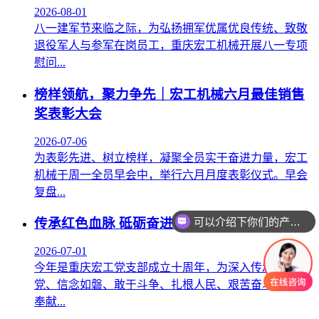
2026-08-01
八一建军节来临之际，为弘扬拥军优属优良传统、致敬
退役军人与参军在岗员工，重庆宏工机械开展八一专项
慰问...
榜样领航，聚力争先｜宏工机械六月最佳销售
奖表彰大会
2026-07-06
为表彰先进、树立榜样，凝聚全员实干奋进力量，宏工
机械于周一全员早会中，举行六月月度表彰仪式。早会
复盘...
可以介绍下你们的产品么
传承红色血脉 砥砺奋进初心——重庆宏工
2026-07-01
今年是重庆宏工党支部成立十周年，为深入传承忠诚向
党、信念如磐、敢于斗争、扎根人民、艰苦奋斗、无私
奉献...