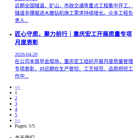
近期全国隧道、矿山、市政交通等重点工程集中开工，
隧道非爆掘进水磨钻机施工需求持续增长。众多工程负
责人...
匠心守质，聚力前行｜重庆宏工开展质量专项
月度表彰
2026-04-20
在公司本周早会现场，重庆宏工组织开展月度质量管理
专项表彰，对近期在生产管控、工艺规范、品质把控工
作中...
<<
1
2
3
4
5
>>
Pages: 1/5
关于我们