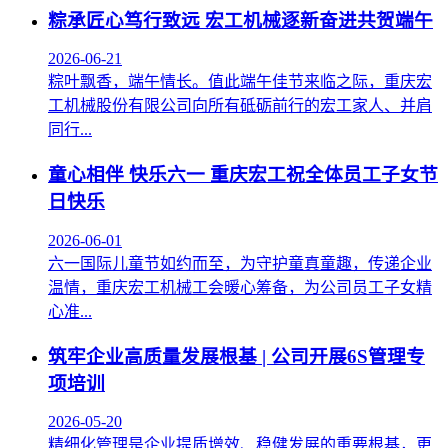
粽承匠心笃行致远 宏工机械逐新奋进共贺端午
2026-06-21
粽叶飘香，端午情长。值此端午佳节来临之际，重庆宏
工机械股份有限公司向所有砥砺前行的宏工家人、并肩
同行...
童心相伴 快乐六一 重庆宏工祝全体员工子女节
日快乐
2026-06-01
六一国际儿童节如约而至，为守护童真童趣，传递企业
温情，重庆宏工机械工会暖心筹备，为公司员工子女精
心准...
筑牢企业高质量发展根基 | 公司开展6S管理专
项培训
2026-05-20
精细化管理是企业提质增效、稳健发展的重要根基，更