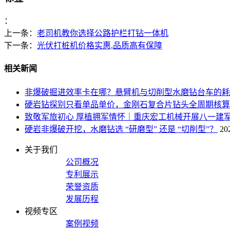
：
上一条：
老司机教你选择公路护栏打钻一体机
下一条：
光伏打桩机价格实惠,品质高有保障
相关新闻
非爆破掘进效率卡在哪？悬臂机与切削型水磨钻台车的耗材
硬岩钻探别只看单品单价，金刚石复合片钻头全周期核算
致敬军旅初心 厚植拥军情怀｜重庆宏工机械开展八一建
硬岩非爆破开挖，水磨钻选 “研磨型” 还是 “切削型”？
20
关于我们
公司概况
专利展示
荣誉资质
发展历程
视频专区
案例视频