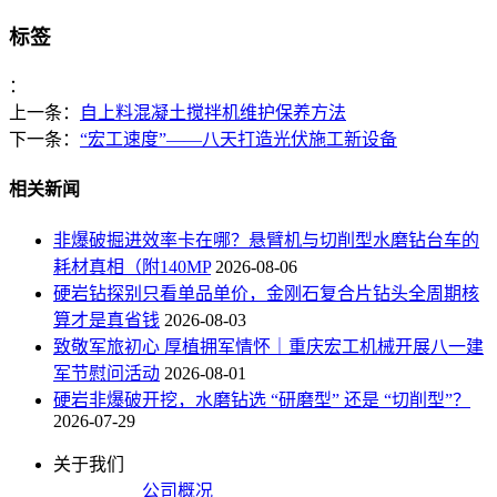
标签
：
上一条：
自上料混凝土搅拌机维护保养方法
下一条：
“宏工速度”——八天打造光伏施工新设备
相关新闻
非爆破掘进效率卡在哪？悬臂机与切削型水磨钻台车的
耗材真相（附140MP
2026-08-06
硬岩钻探别只看单品单价，金刚石复合片钻头全周期核
算才是真省钱
2026-08-03
致敬军旅初心 厚植拥军情怀｜重庆宏工机械开展八一建
军节慰问活动
2026-08-01
硬岩非爆破开挖，水磨钻选 “研磨型” 还是 “切削型”？
2026-07-29
关于我们
公司概况