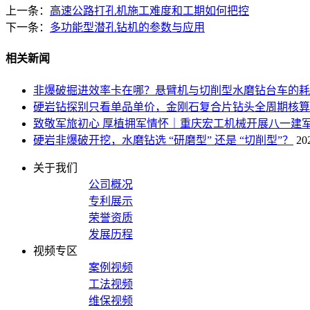
上一条：
高速公路打孔机施工难度和工期如何把控
下一条：
多功能型潜孔钻机的参数与应用
相关新闻
非爆破掘进效率卡在哪？悬臂机与切削型水磨钻台车的耗材
硬岩钻探别只看单品单价，金刚石复合片钻头全周期核算
致敬军旅初心 厚植拥军情怀｜重庆宏工机械开展八一建
硬岩非爆破开挖，水磨钻选 “研磨型” 还是 “切削型”？
20
关于我们
公司概况
专利展示
荣誉资质
发展历程
视频专区
案例视频
工法视频
维保视频