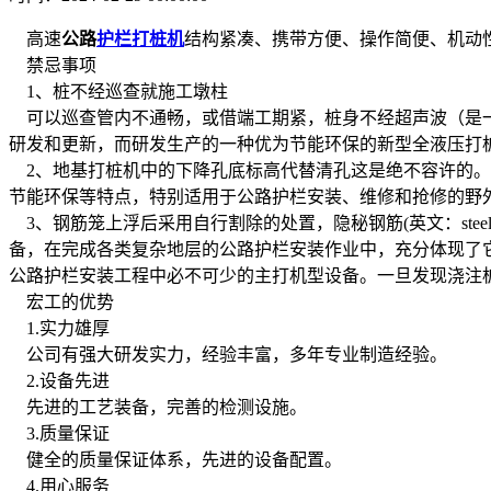
高速
公路
护栏打桩机
结构紧凑、携带方便、操作简便、机动
禁忌事项
1、桩不经巡查就施工墩柱
可以巡查管内不通畅，或借端工期紧，桩身不经超声波（是一种
研发和更新，而研发生产的一种优为节能环保的新型全液压打
2、地基打桩机中的下降孔底标高代替清孔这是绝不容许的。
节能环保等特点，特别适用于公路护栏安装、维修和抢修的野
3、钢筋笼上浮后采用自行割除的处置，隐秘钢筋(英文：ste
备，在完成各类复杂地层的公路护栏安装作业中，充分体现了
公路护栏安装工程中必不可少的主打机型设备。一旦发现浇注
宏工的优势
1.实力雄厚
公司有强大研发实力，经验丰富，多年专业制造经验。
2.设备先进
先进的工艺装备，完善的检测设施。
3.质量保证
健全的质量保证体系，先进的设备配置。
4.用心服务