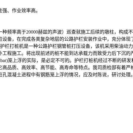
性强、作业效率高。
频率高于20000赫兹的声波）巡查就施工后续的墩柱，构成
桩设备，在完成各类复杂地层的公路护栏安装作业中，充分体现
护栏打桩机是一种公路护栏钢管桩打压设备，该机采用柴油动力
外工程施工。将出现前述的桩不能到达承载力而致受力后下沉的
elbar)笼上浮的实际，是必定不可的。护栏打桩机经过不断的
它高品质、高效率、高节能、高寿命等特点。我司质检部有着严
桩孔混凝土进程中有钢筋笼上浮的情况，应及时陈说，研讨处理