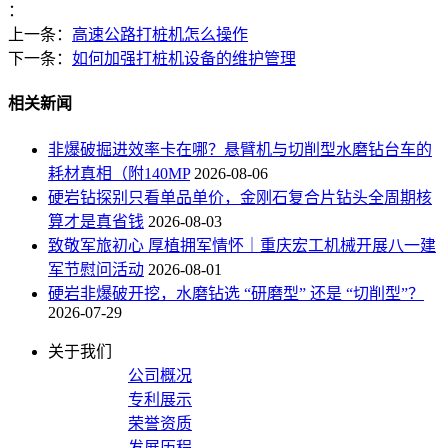
：
上一条：
高速公路打桩机怎么操作
下一条：
如何加强打桩机设备的维护管理
相关新闻
非爆破掘进效率卡在哪？悬臂机与切削型水磨钻台车的
耗材真相（附140MP
2026-08-06
硬岩钻探别只看单品单价，金刚石复合片钻头全周期核
算才是真省钱
2026-08-03
致敬军旅初心 厚植拥军情怀｜重庆宏工机械开展八一建
军节慰问活动
2026-08-01
硬岩非爆破开挖，水磨钻选 “研磨型” 还是 “切削型”？
2026-07-29
关于我们
公司概况
专利展示
荣誉资质
发展历程