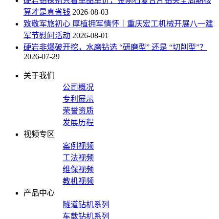
硬岩钻探别只看单品单价，金刚石复合片钻头全周期核
算才是真省钱
2026-08-03
致敬军旅初心 厚植拥军情怀｜重庆宏工机械开展八一建
军节慰问活动
2026-08-01
硬岩非爆破开挖，水磨钻选 “研磨型” 还是 “切削型”？
2026-07-29
关于我们
公司概况
专利展示
荣誉资质
发展历程
视频专区
案例视频
工法视频
维保视频
教机视频
产品中心
隧道钻机系列
车载钻机系列