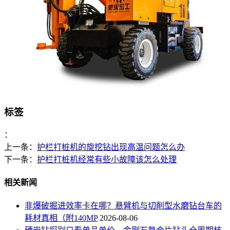
标签
：
上一条：
护栏打桩机的旋挖钻出现高温问题怎么办
下一条：
护栏打桩机经常有些小故障该怎么处理
相关新闻
非爆破掘进效率卡在哪？悬臂机与切削型水磨钻台车的
耗材真相（附140MP
2026-08-06