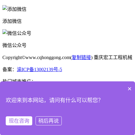
添加微信
微信公众号
Copyright©www.cqhonggong.com(
复制链接
) 重庆宏工工程机械
备案：
渝ICP备13002139号-5
热门城市推广：
×
渝公网安备50022802000573号
欢迎来到本网站，请问有什么可以帮您？
一键拨号
产品项目
新闻资讯
现在咨询
稍后再说
返回首页