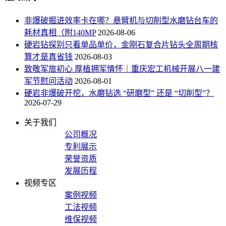
非爆破掘进效率卡在哪？悬臂机与切削型水磨钻台车的
耗材真相（附140MP
2026-08-06
硬岩钻探别只看单品单价，金刚石复合片钻头全周期核
算才是真省钱
2026-08-03
致敬军旅初心 厚植拥军情怀｜重庆宏工机械开展八一建
军节慰问活动
2026-08-01
硬岩非爆破开挖，水磨钻选 “研磨型” 还是 “切削型”？
2026-07-29
关于我们
公司概况
专利展示
荣誉资质
发展历程
视频专区
案例视频
工法视频
维保视频