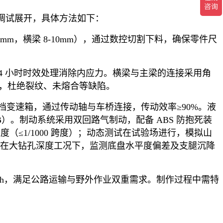
调试展开，具体方法如下：
6mm
，横梁
8-10mm
），通过数控切割下料，确保零件尺
4
小时时效处理消除内应力。横梁与主梁的连接采用角
，杜绝裂纹、未熔合等缺陷。
档变速箱，通过传动轴与车桥连接，传动效率≥
90%
。液
B
）。制动系统采用双回路气制动，配备
ABS
防抱死装
度（≤
1/1000
跨度）；动态测试在试验场进行，模拟山
在大钻孔深度工况下，监测底盘水平度偏差及支腿沉降
h
，满足公路运输与野外作业双重需求。制作过程中需特