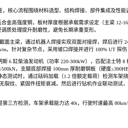
，核心流程围绕材料选型、结构焊接、部件集成及性能
低合金高强度钢
，板材厚度根据承载需求设定（主梁
12-1
经调质处理提升耐磨性，避免长期承重变形。
字形截面主梁，通过机器人焊接实现双面对接焊，焊后进行
2
/m
。针对复杂节点，采用坡口焊接并进行
100% UT
探伤
明斯
6
缸柴油发动机（功率
220-300kW
），匹配法士特
8
≥
500kN
，支腿底部焊接
100mm
厚耐磨钢板（硬度≥
300H
静态测试时，通过砝码加载（
1.2
倍额定载荷）检测车架挠
无裂纹、紧固件扭矩衰减。然后进行钻机作业联动测试，
第三方检测，车架承载能力达
40t
，行驶时速最高
80km/
。