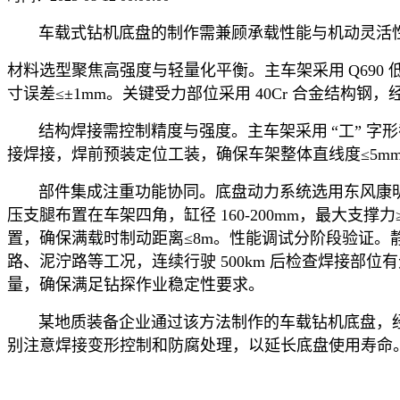
车载式钻机底盘的制作需兼顾承载性能与机动灵活性
材料选型聚焦高强度与轻量化平衡。主车架采用
Q690
寸误差≤±
1mm
。关键受力部位采用
40Cr
合金结构钢，
结构焊接需控制精度与强度。主车架采用
“工” 
接焊接，焊前预装定位工装，确保车架整体直线度≤
5mm
部件集成注重功能协同。底盘动力系统选用东风康
压支腿布置在车架四角，缸径
160-200mm
，最大支撑力
置，确保满载时制动距离≤
8m
。性能调试分阶段验证。
路、泥泞路等工况，连续行驶
500km
后检查焊接部位有
量，确保满足钻探作业稳定性要求。
某地质装备企业通过该方法制作的车载钻机底盘，经
别注意焊接变形控制和防腐处理，以延长底盘使用寿命