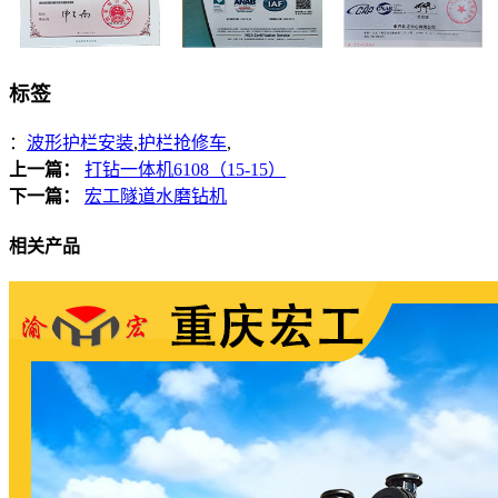
标签
：
波形护栏安装
,
护栏抢修车
,
上一篇：
打钻一体机6108（15-15）
下一篇：
宏工隧道水磨钻机
相关产品