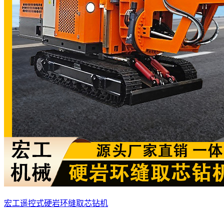
宏工遥控式硬岩环缝取芯钻机